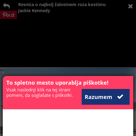
Resnica o najbolj žalostnem roza kostimu
Jackie Kennedy
To spletno mesto uporablja piškotke!
Vsak naslednji klik na tej strani
pomeni, da soglašate s piškotki.
Razumem