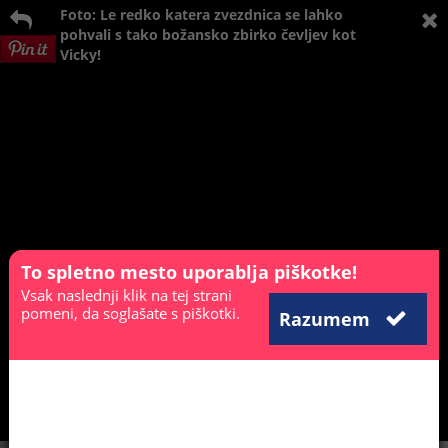
Foto: Le redko katera zvezdnica se lahko
pohvali s tako božansko zbirko čevljev kot
Vicky!
To spletno mesto uporablja piškotke!
Vsak naslednji klik na tej strani
pomeni, da soglašate s piškotki.
Razumem