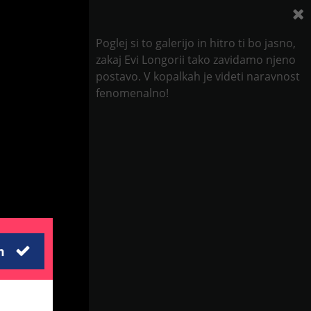
Poglej si to galerijo in hitro ti bo jasno,
zakaj Evi Longorii tako zavidamo njeno
postavo. V kopalkah je videti naravnost
fenomenalno!
m