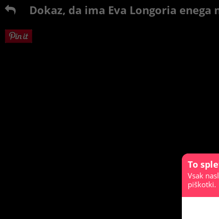
Dokaz, da ima Eva Longoria enega n
To spl
Vsak nasl
piškotki.