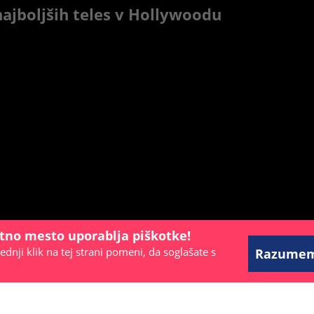
ajboljših teles v Hollywoodu
etno mesto uporablja piškotke!
ednji klik na tej strani pomeni, da soglašate s
Razume