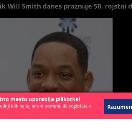
ik Will Smith danes praznuje 50. rojstni 
etno mesto uporablja piškotke!
ednji klik na tej strani pomeni, da soglašate s
Razume