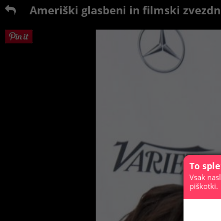
Ameriški glasbeni in filmski zvezdn
To spl
Vsak nasl
piškotki.