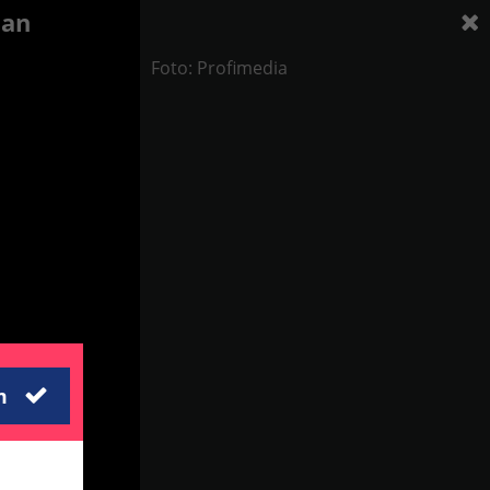
dan
Foto: Profimedia
m