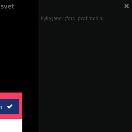
 svet
Kylie Jener (foto: profimedia)
m