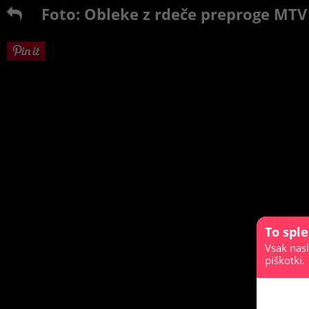
Foto: Obleke z rdeče preproge MTV
To spl
Vsak nasl
piškotki.