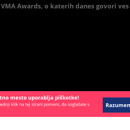
 VMA Awards, o katerih danes govori ves
etno mesto uporablja piškotke!
ednji klik na tej strani pomeni, da soglašate s
Razume