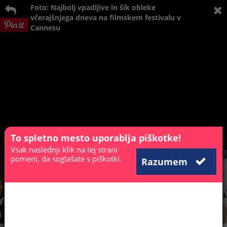
Foto: Najbolj vpadljive in šik obleke
včerajšnjega dneva na filmskem festivalu v
Cannesu
To spletno mesto uporablja piškotke!
Vsak naslednji klik na tej strani
pomeni, da soglašate s piškotki.
Razumem