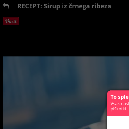
RECEPT: Sirup iz črnega ribeza
To spl
Vsak nasl
piškotki.