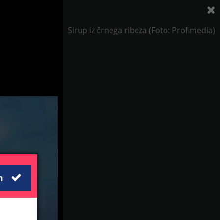
Sirup iz črnega ribeza (Foto: Profimedia)
m