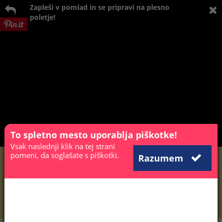
Zapleši v pomlad in se pripravi na plesno
poletje!
To spletno mesto uporablja piškotke!
Vsak naslednji klik na tej strani
pomeni, da soglašate s piškotki.
Razumem