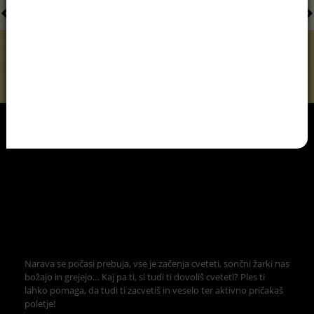
Narava se počasi prebuja, vse je začenja cveteti, sončni žarki nas
božajo in grejejo… Kaj pa ti, si tudi ti dovoliš cveteti? Ples ti
lahko pomaga, da tudi ti zacvetiš in veselo ter aktivno pričakaš
poletje!