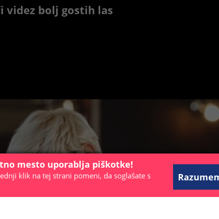
videz bolj gostih las
etno mesto uporablja piškotke!
ednji klik na tej strani pomeni, da soglašate s
Razume