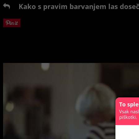
Kako s pravim barvanjem las doseči 
To spl
Vsak nasl
piškotki.