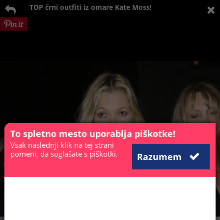
TOP črni outfiti iz omare Kate Moss!
To spletno mesto uporablja piškotke!
Vsak naslednji klik na tej strani
pomeni, da soglašate s piškotki.
Razumem