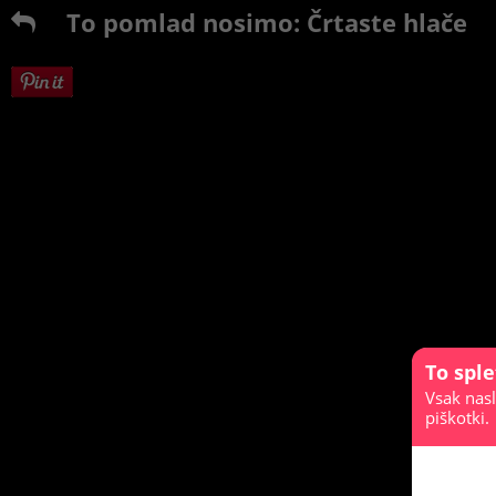
To pomlad nosimo: Črtaste hlače
To spl
Vsak nasl
piškotki.