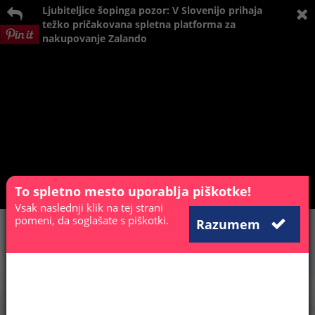
Ljubiteljice šopinga pozor: V Slovenijo prihaja
težko pričakovana spletna platforma za
nakupovanje Zalando
To spletno mesto uporablja piškotke!
Vsak naslednji klik na tej strani
pomeni, da soglašate s piškotki.
Razumem