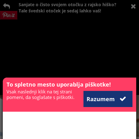
Sanjate o čisto svojem otočku z rajsko hiško?
Tale švedski otoček je sedaj lahko vaš!
To spletno mesto uporablja piškotke!
Vsak naslednji klik na tej strani
pomeni, da soglašate s piškotki.
Razumem