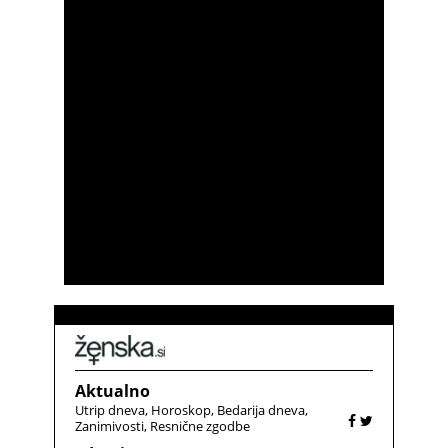
Aktualno
Utrip dneva
Horoskop
Bedarija dneva
Zanimivosti
Resnične zgodbe