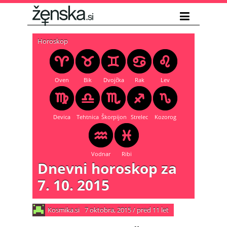
Horoskop
Oven
Bik
Dvojčka
Rak
Lev
Devica
Tehtnica
Škorpijon
Strelec
Kozorog
Vodnar
Ribi
Dnevni horoskop za
7. 10. 2015
Kosmika.si
7 oktobra, 2015
/
pred 11 let