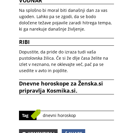
VODNAR
Na splošno bi moral biti današnji dan za vas
ugoden. Lahko pa se zgodi, da se bodo
določene težave pojavile zaradi hitrega tempa,
ki ga narekuje današnje življenje.
RIBI
Dopustite, da pride do izraza tudi vaša
pustolovska žilica. Če si že dlje časa želite na
izlet v neznano, ne oklevajte več, pač pa se
usedite v avto in pojdite.
Dnevne horoskope
za
Ž
enska.si
pripravlja
Kosmika.si
.
Tag
dnevni horoskop