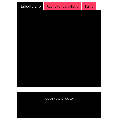
Najbolj brano
Ravnokar objavljeno
Teme