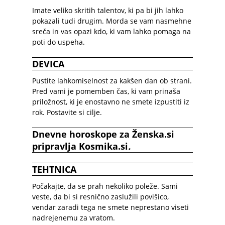
Imate veliko skritih talentov, ki pa bi jih lahko
pokazali tudi drugim. Morda se vam nasmehne
sreča in vas opazi kdo, ki vam lahko pomaga na
poti do uspeha.
DEVICA
Pustite lahkomiselnost za kakšen dan ob strani.
Pred vami je pomemben čas, ki vam prinaša
priložnost, ki je enostavno ne smete izpustiti iz
rok. Postavite si cilje.
Dnevne horoskope
za
Ž
enska.si
pripravlja
Kosmika.si
.
TEHTNICA
Počakajte, da se prah nekoliko poleže. Sami
veste, da bi si resnično zaslužili povišico,
vendar zaradi tega ne smete neprestano viseti
nadrejenemu za vratom.